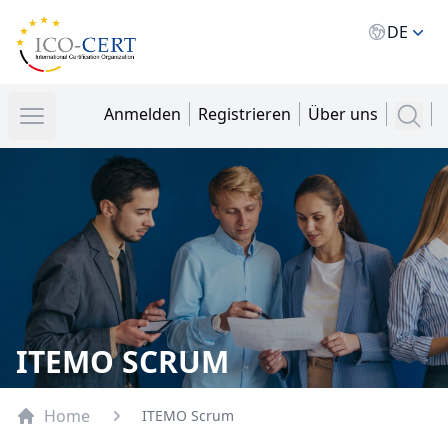
Ico Cert
DE
Öffnen
Anmelden
Registrieren
Über uns
items i
ITEMO SCRUM
Home
ITEMO Scrum