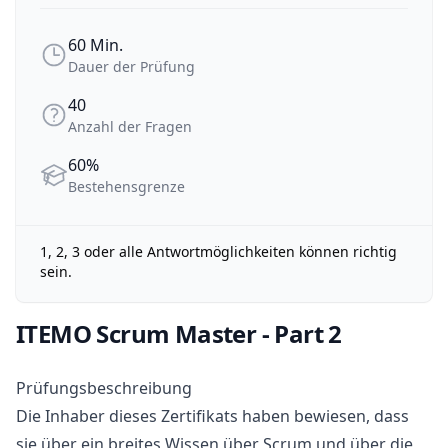
60 Min.
Dauer der Prüfung
Dauer der Prüfung
40
Anzahl der Fragen
Anzahl der Fragen
60%
Bestehensgrenze
Bestehensgrenze
1, 2, 3 oder alle Antwortmöglichkeiten können richtig
sein.
ITEMO Scrum Master - Part 2
Prüfungsbeschreibung
Die Inhaber dieses Zertifikats haben bewiesen, dass
sie über ein breites Wissen über Scrum und über die